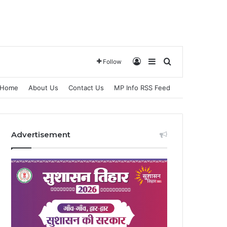
Log In
Sidebar
Search for
Follow
Home
About Us
Contact Us
MP Info RSS Feed
Advertisement