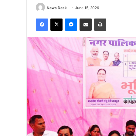
News Desk
June 15, 2026
Facebook
X
Messenger
Share via Email
Print