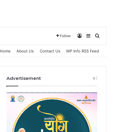
Log In
Sidebar
Search for
Follow
Home
About Us
Contact Us
MP Info RSS Feed
Advertisement